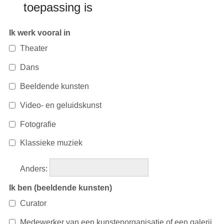
c
toepassing is
o
n
Ik werk vooral in
t
Theater
e
n
Dans
t
Beeldende kunsten
Video- en geluidskunst
Fotografie
Klassieke muziek
Anders
:
Ik ben (beeldende kunsten)
Curator
Medewerker van een kunstenorganisatie of een galerij