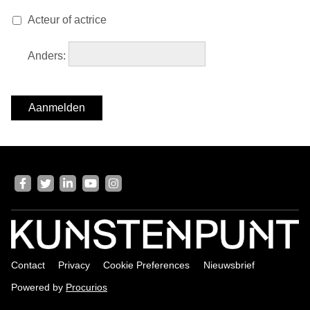
Acteur of actrice
Anders
:
Aanmelden
V
i
s
i
t
Contact
Privacy
Cookie Preferences
Nieuwsbrief
o
u
Powered by
Procurios
r