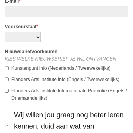
E-mail
*
v
i
g
a
Voorkeurstaal
*
t
i
o
Nieuwsbriefvoorkeuren
n
KIES WELKE NIEUWSBRIEF JE WIL ONTVANGEN
J
Kunstenpunt Info (Nederlands / Tweewekelijks)
u
m
Flanders Arts Institute Info (Engels / Tweewekelijks)
p
t
Flanders Arts Institute Internationale Promotie (Engels /
o
Driemaandelijks)
m
a
Wij willen jou graag nog beter leren
i
kennen, duid aan wat van
n