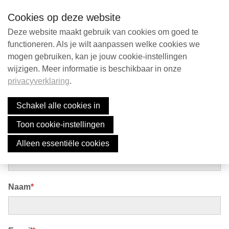
S
Contact
NL
Searc
Cookies op deze website
k
i
Deze website maakt gebruik van cookies om goed te
p
functioneren. Als je wilt aanpassen welke cookies we
Contact
mogen gebruiken, kan je jouw cookie-instellingen
l
Nieuwsbrief
wijzigen. Meer informatie is beschikbaar in onze
i
privacyverklaring
.
n
Search
k
Abonneer je hier op onze
Schakel alle cookies in
s
nieuwsbrief
Toon cookie-instellingen
J
English
u
Voornaam
*
Alleen essentiële cookies
Nederlands
m
p
t
Naam
*
o
n
a