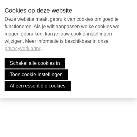
S
Contact
NL
Searc
Cookies op deze website
k
i
Deze website maakt gebruik van cookies om goed te
p
functioneren. Als je wilt aanpassen welke cookies we
Contact
mogen gebruiken, kan je jouw cookie-instellingen
l
wijzigen. Meer informatie is beschikbaar in onze
i
privacyverklaring
.
n
Search
k
Schakel alle cookies in
s
Toon cookie-instellingen
J
English
u
Alleen essentiële cookies
Nederlands
m
p
t
o
n
a